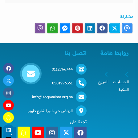
مشاركة
روابط هامة
اتصل بنا
0112766744
الحسابات
الفروع
0501996361
البنكية
info@sogyaalma.org.sa
الرياض حي شبرا شارع طوير
تجدنا على