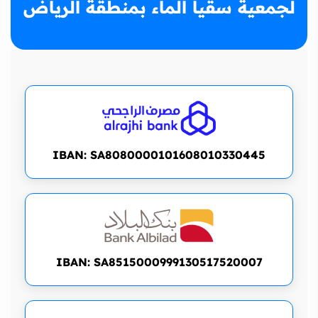
لجمعية سقيا الماء بمنطقة الرياض
IBAN:
SA8080000101608010330445
IBAN:
SA8515000999130517520007