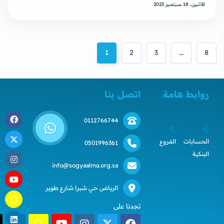
الاثنين، 18 سبتمبر 2023
1
2
3
...
8
روابط هامة
اتصل بنا
0112766744
الحسابات
الفروع
0501996361
البنكية
info@sogyaalma.org.sa
الرياض حي شبرا شارع طوير
تجدنا على