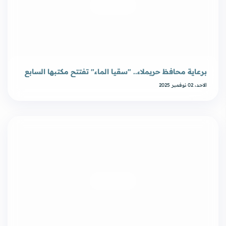
برعاية محافظ حريملاء.. "سقيا الماء" تفتتح مكتبها السابع
الاحد، 02 نوفمبر 2025