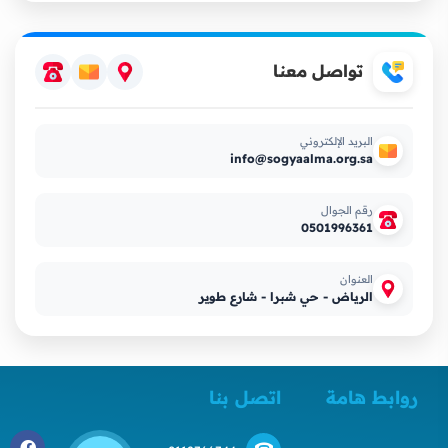
تواصل معنا
البريد الإلكتروني
info@sogyaalma.org.sa
رقم الجوال
0501996361
العنوان
الرياض - حي شبرا - شارع طوير
روابط هامة
اتصل بنا