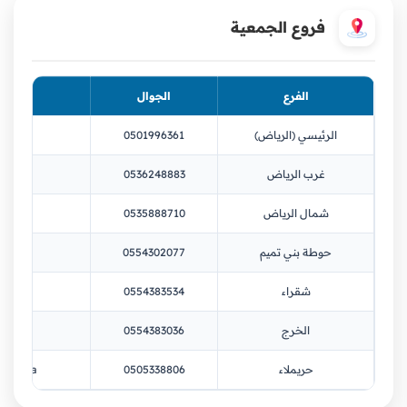
فروع الجمعية
الفرع
الجوال
الرئيسي (الرياض)
0501996361
rg.sa
غرب الرياض
0536248883
org.sa
شمال الرياض
0535888710
org.sa
حوطة بني تميم
0554302077
rg.sa
شقراء
0554383534
rg.sa
الخرج
0554383036
rg.sa
حريملاء
0505338806
.org.sa