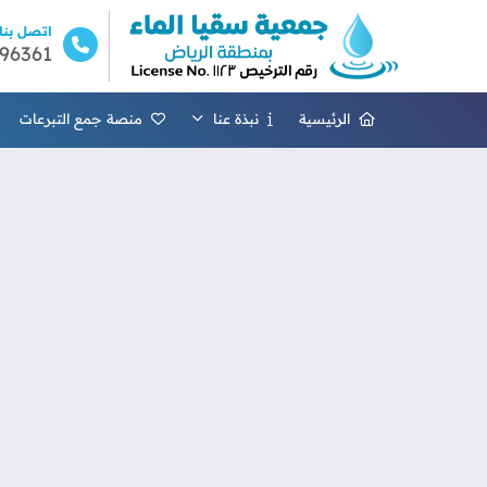
اتصل بنا
96361
الرئيسية
نبذة عنا
منصة جمع التبرعات